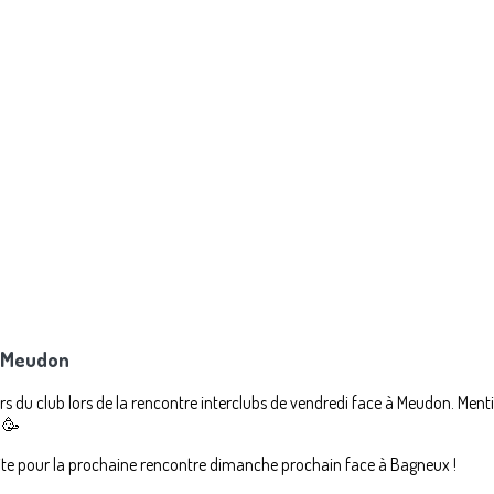
à Meudon
rs du club lors de la rencontre interclubs de vendredi face à Meudon. Ment
 🥳
 vite pour la prochaine rencontre dimanche prochain face à Bagneux !