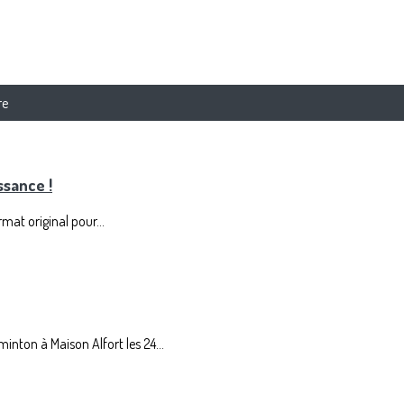
re
ssance !
at original pour...
ton à Maison Alfort les 24...