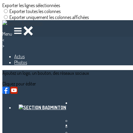
Exporter les lignes sélectionnées
Exporter toutes les colonnes
Exporter uniquement les colonnes affichées
Menu
<
>
Actus
Photos
Ajoutez un logo, un bouton, des réseaux sociaux
Cliquez pour éditer