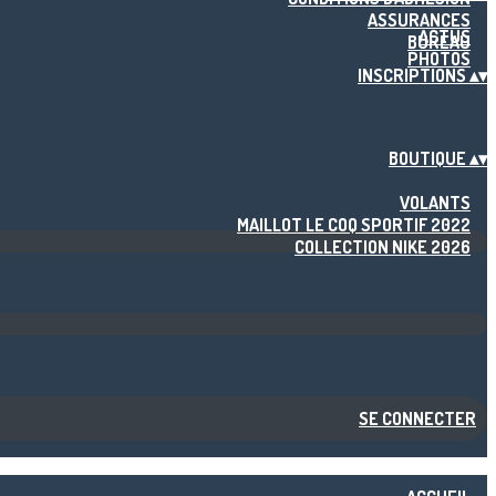
ASSURANCES
ACTUS
BUREAU
PHOTOS
INSCRIPTIONS
▴
▾
BOUTIQUE
▴
▾
VOLANTS
MAILLOT LE COQ SPORTIF 2022
COLLECTION NIKE 2026
SE CONNECTER