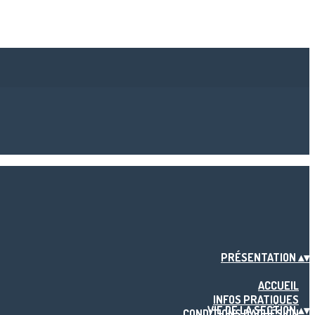
PRÉSENTATION
▴
▾
ACCUEIL
INFOS PRATIQUES
VIE DE LA SECTION
▴
▾
CONDITIONS D'ADHÉSION