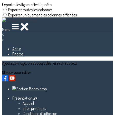
Exporter les lignes sélectionnées
Exporter toutes les colonnes
Exporter uniquement les colonnes affichées
Menu
<
>
Actus
Photos
Ajoutez un logo, un bouton, des réseaux sociaux
Cliquez pour éditer
Présentation
▴
▾
Accueil
Infos pratiques
Conditions d'adhésion