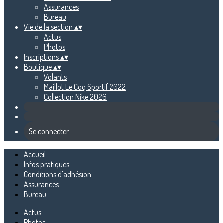
Assurances
Bureau
Vie de la section
▴
▾
Actus
Photos
Inscriptions
▴
▾
Boutique
▴
▾
Volants
Maillot Le Coq Sportif 2022
Collection Nike 2026
Se connecter
Accueil
Infos pratiques
Conditions d'adhésion
Assurances
Bureau
Actus
Photos