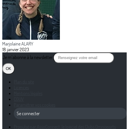
Marjolaine ALARY
18 janvier 2023
Je m'abonne à la newsletter
OK
Plan du site
Licences
Mentions légales
CGUV
Paramétrer vos cookies
Se connecter
Propulsé par AssoConnect, le logiciel des Clubs Omnisports