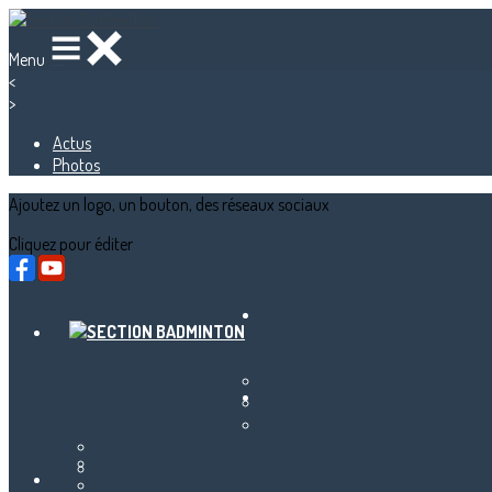
Menu
<
>
Actus
Photos
Ajoutez un logo, un bouton, des réseaux sociaux
Cliquez pour éditer