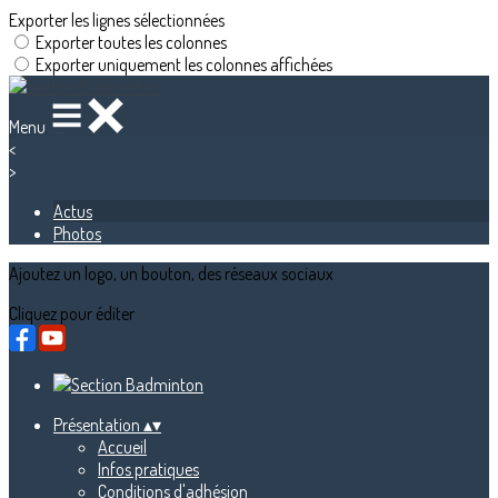
Exporter les lignes sélectionnées
Exporter toutes les colonnes
Exporter uniquement les colonnes affichées
Menu
<
>
Actus
Photos
Ajoutez un logo, un bouton, des réseaux sociaux
Cliquez pour éditer
Présentation
▴
▾
Accueil
Infos pratiques
Conditions d'adhésion