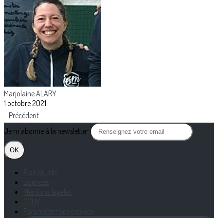
Marjolaine ALARY
1 octobre 2021
Précédent
Je m'abonne à la newsletter
OK
Plan du site
Licences
Mentions légales
CGUV
Paramétrer vos cookies