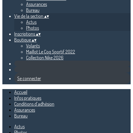
Assurances
Bureau
Vie de la section
▴
▾
Actus
Photos
Inscriptions
▴
▾
Boutique
▴
▾
Volants
Maillot Le Coq Sportif 2022
Collection Nike 2026
Se connecter
Accueil
Infos pratiques
Conditions d'adhésion
Assurances
Bureau
Actus
Photos